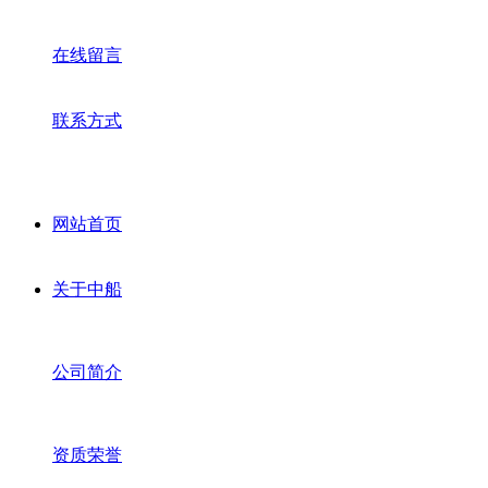
在线留言
联系方式
网站首页
关于中船
公司简介
资质荣誉