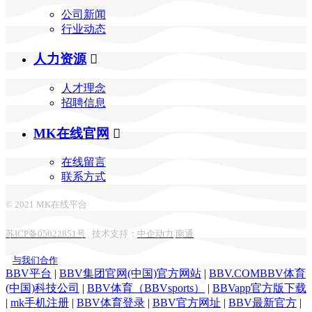
公司新闻
行业动态
人力资源

人才理念
招聘信息
MK在线官网

在线留言
联系方式
© 2021 MK在线平台
苏ICP备05022851号
技术支持：
中企动力
南通
与我们合作
BBV平台
|
BBV集团官网(中国)官方网站
|
BBV.COMBBV体育
(中国)科技公司
|
BBV体育（BBVsports）
|
BBVapp官方版下载
|
mk手机注册
|
BBV体育登录
|
BBV官方网址
|
BBV最新官方
|