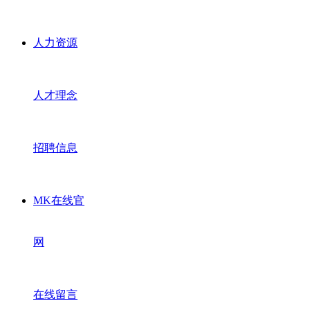
人力资源
人才理念
招聘信息
MK在线官
网
在线留言