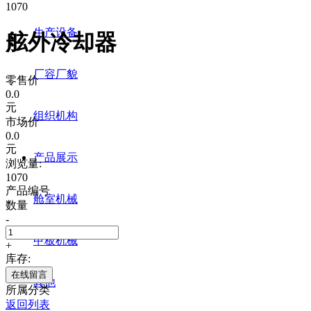
1070
生产设备
舷外冷却器
厂容厂貌
零售价
0.0
元
组织机构
市场价
0.0
元
产品展示
浏览量:
1070
产品编号
舱室机械
数量
-
甲板机械
+
库存:
在线留言
其他
所属分类
返回列表