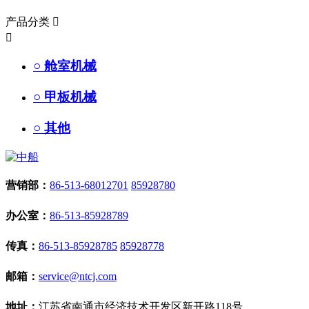
产品分类


○
舱室机械
○
甲板机械
○
其他
营销部：
86-513-68012701
85928780
办公室：
86-513-85928789
传真：
86-513-85928785
85928778
邮箱：
service@ntcj.com
地址：
江苏省南通市经济技术开发区新开路118号