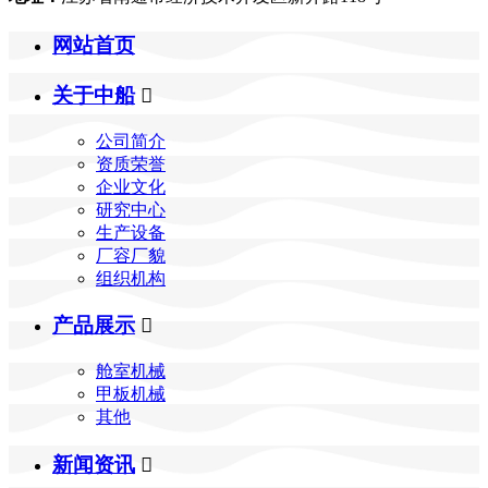
网站首页
关于中船

公司简介
资质荣誉
企业文化
研究中心
生产设备
厂容厂貌
组织机构
产品展示

舱室机械
甲板机械
其他
新闻资讯
