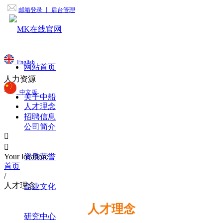
邮箱登录
丨 后台管理
English
网站首页
人力资源
HR
中文版
关于中船
人才理念
招聘信息
公司简介


Your location:
资质荣誉
首页
/
人才理念
企业文化
人才理念
研究中心