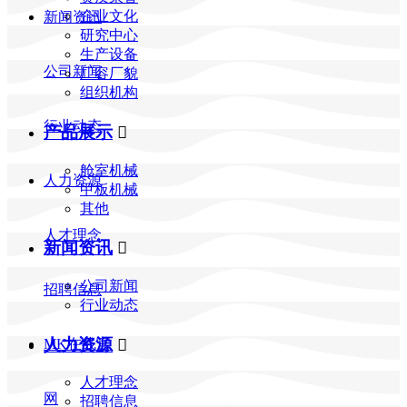
企业文化
新闻资讯
研究中心
生产设备
公司新闻
厂容厂貌
组织机构
行业动态
产品展示

舱室机械
人力资源
甲板机械
其他
人才理念
新闻资讯

公司新闻
招聘信息
行业动态
人力资源

MK在线官
人才理念
网
招聘信息